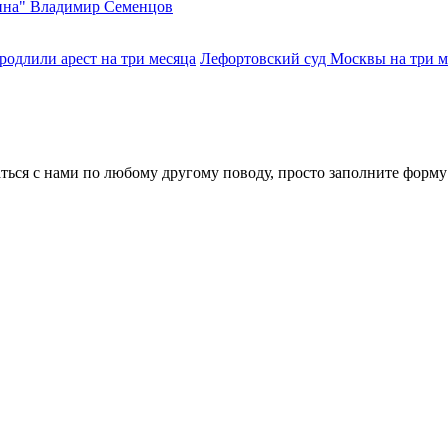
тина" Владимир Семенцов
родлили арест на три месяца
Лефортовский суд Москвы на три ме
заться с нами по любому другому поводу, просто заполните форм