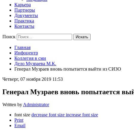
Карьера
Партнеры
Документы
Практика
Контакты
Поиск
Искать
Главная
Инфоцентр
Коллегия в сми
Дело Музраева М.К.
Генерал Музраев вновь попытается выйти из СИЗО
Четверг, 07 ноября 2019 11:53
Генерал Музраев вновь попытается в
Written by
Administrator
font size
decrease font size
increase font size
Print
Email