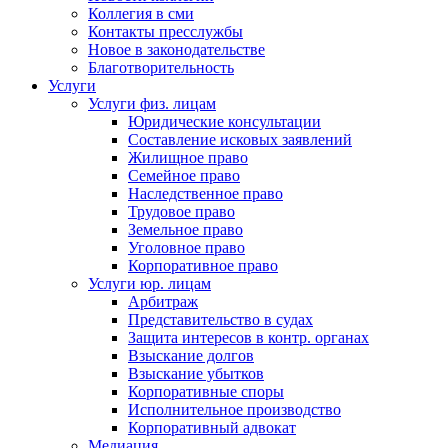
Коллегия в сми
Контакты пресслужбы
Новое в законодательстве
Благотворительность
Услуги
Услуги физ. лицам
Юридические консультации
Составление исковых заявлений
Жилищное право
Семейное право
Наследственное право
Трудовое право
Земельное право
Уголовное право
Корпоративное право
Услуги юр. лицам
Арбитраж
Представительство в судах
Защита интересов в контр. органах
Взыскание долгов
Взыскание убытков
Корпоративные споры
Исполнительное производство
Корпоративный адвокат
Медиация