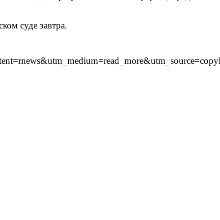
ком суде завтра.
_content=rnews&utm_medium=read_more&utm_source=copy