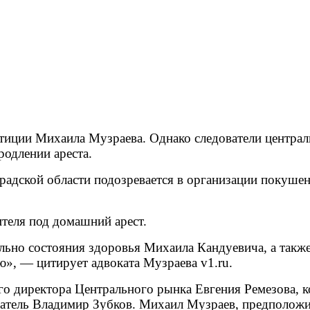
юстиции Михаила Музраева. Однако следователи центра
родлении ареста.
дской области подозревается в организации покушен
ителя под домашний арест.
льно состояния здоровья Михаила Кандуевича, а также
ю», — цитирует адвоката Музраева v1.ru.
о директора Центрального рынка Евгения Ремезова, к
матель Владимир Зубков. Михаил Музраев, предположи