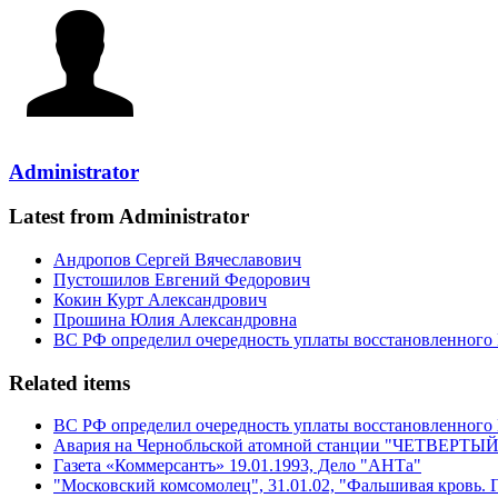
Administrator
Latest from Administrator
Андропов Сергей Вячеславович
Пустошилов Евгений Федорович
Кокин Курт Александрович
Прошина Юлия Александровна
ВС РФ определил очередность уплаты восстановленного
Related items
ВС РФ определил очередность уплаты восстановленного
Авария на Чернобльской атомной станции "ЧЕТВЕРТЫЙ 
Газета «Коммерсантъ» 19.01.1993, Дело "АНТа"
"Московский комсомолец", 31.01.02, "Фальшивая кровь. Г