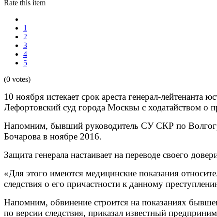
Rate this item
1
2
3
4
5
(0 votes)
10 ноября истекает срок ареста генерал-лейтенанта 
Лефортовский суд города Москвы с ходатайством о п
Напомним, бывший руководитель СУ СКР по Волгогра
Бочарова в ноябре 2016.
Защита генерала настаивает на переводе своего довер
«Для этого имеются медицинские показания относите
следствия о его причастности к данному преступлени
Напомним, обвинение строится на показаниях бывшег
по версии следствия, приказал известный предприни