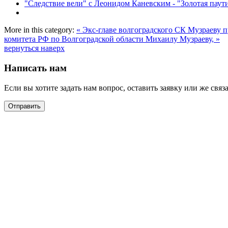
"Следствие вели" с Леонидом Каневским - "Золотая пау
More in this category:
« Экс-главе волгоградского СК Музраеву п
комитета РФ по Волгоградской области Михаилу Музраеву, »
вернуться наверх
Написать нам
Если вы хотите задать нам вопрос, оставить заявку или же свя