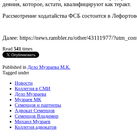
деяния, которое, кстати, квалифицируют как теракт.
Рассмотрение ходатайства ФСБ состоится в Лефортовс
Далее: https://news.rambler.ru/other/43111977/?utm
Read
541
times
Published in
Дело Музраева М.К.
Tagged under
Новости
Коллегия в СМИ
Дело Музраева
Музраев МК
Семенцов и партнеры
Адвокат Семенцов
Семенцов Владимир
Михаил Музраев
Коллегия адвокатов