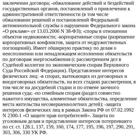
заключении договора; -обжалование действий и бездействий
государственных органов, постановлений о привлечении к
административной ответственности (в том числе
обжалование решений и постановлений Федеральной
антимонопольной службы о нарушении Федерального закона
«О рекламе» от 13.03.2006 N 38-ФЗ); -споры в отношении
объектов недвижимости; -корпоративные споры (разрешение
корпоративных конфликтов, защита от недружественных
поглощений). Имеет обширную практику по делам о
неисполнении или ненадлежащем исполнении обязательств
по договорам энергоснабжения (с рассмотрением дел в
Судебной коллегии по экономическим спорам Верховного
Суда Российской Федерации). Представление интересов
физических лиц: -в спорах, вытекающих из договорных и
внедоговорных обязательств, на всех стадиях рассмотрения, в
том числе на досудебной стадии и по отмене заочного
решения суда; -по семейным спорам (раздел совместно
нажитого имущества, алиментные обязательства, определение
места жительства несовершеннолетних детей); -защита
интересов физических лиц в рамках Закона РФ от 07.02.1992
N 2300-1 «О защите прав потребителей». Защита по
уголовным делам и представление интересов потерпевшего
по ст. ст. 128.1, 137, 159, 160, 174, 177, 195, 196, 197, 290, 291,
303, 306, 330 УК РФ.
⠀⠀⠀⠀⠀⠀⠀⠀⠀⠀⠀⠀⠀⠀⠀⠀⠀⠀⠀⠀⠀⠀⠀⠀⠀⠀⠀⠀⠀⠀⠀⠀⠀⠀⠀⠀