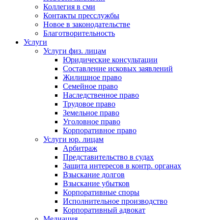
Коллегия в сми
Контакты пресслужбы
Новое в законодательстве
Благотворительность
Услуги
Услуги физ. лицам
Юридические консультации
Составление исковых заявлений
Жилищное право
Семейное право
Наследственное право
Трудовое право
Земельное право
Уголовное право
Корпоративное право
Услуги юр. лицам
Арбитраж
Представительство в судах
Защита интересов в контр. органах
Взыскание долгов
Взыскание убытков
Корпоративные споры
Исполнительное производство
Корпоративный адвокат
Медиация