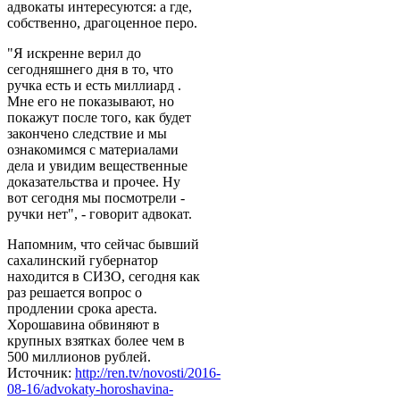
адвокаты интересуются: а где,
собственно, драгоценное перо.
"Я искренне верил до
сегодняшнего дня в то, что
ручка есть и есть миллиард .
Мне его не показывают, но
покажут после того, как будет
закончено следствие и мы
ознакомимся с материалами
дела и увидим вещественные
доказательства и прочее. Ну
вот сегодня мы посмотрели -
ручки нет", - говорит адвокат.
Напомним, что сейчас бывший
сахалинский губернатор
находится в СИЗО, сегодня как
раз решается вопрос о
продлении срока ареста.
Хорошавина обвиняют в
крупных взятках более чем в
500 миллионов рублей.
Источник:
http://ren.tv/novosti/2016-
08-16/advokaty-horoshavina-