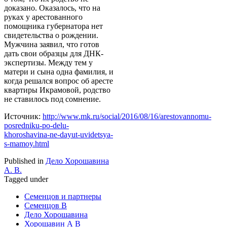
доказано. Оказалось, что на
руках у арестованного
помощника губернатора нет
свидетельства о рождении.
Мужчина заявил, что готов
дать свои образцы для ДНК-
экспертизы. Между тем у
матери и сына одна фамилия, и
когда решался вопрос об аресте
квартиры Икрамовой, родство
не ставилось под сомнение.
Источник:
http://www.mk.ru/social/2016/08/16/arestovannomu-
posredniku-po-delu-
khoroshavina-ne-dayut-uvidetsya-
s-mamoy.html
Published in
Дело Хорошавина
А. В.
Tagged under
Семенцов и партнеры
Семенцов В
Дело Хорошавина
Хорошавин А В