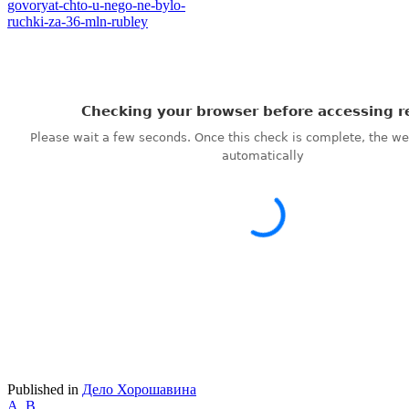
govoryat-chto-u-nego-ne-bylo-
ruchki-za-36-mln-rubley
Published in
Дело Хорошавина
А. В.