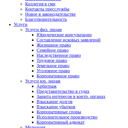
Коллегия в сми
Контакты пресслужбы
Новое в законодательстве
Благотворительность
Услуги
Услуги физ. лицам
Юридические консультации
Составление исковых заявлений
Жилищное право
Семейное право
Наследственное право
Трудовое право
Земельное право
Уголовное право
Корпоративное право
Услуги юр. лицам
Арбитраж
Представительство в судах
Защита интересов в контр. органах
Взыскание долгов
Взыскание убытков
Корпоративные споры
Исполнительное производство
Корпоративный адвокат
Медиация